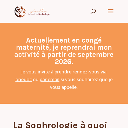
Actuellement en congé
maternité, je reprendrai mon
activité à partir de septembre
2026.
Je vous invite à prendre rendez-vous via
onedoc
ou
par email
si vous souhaitez que je
vous appelle.
La Sophrologie à quoi