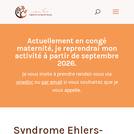
Actuellement en congé
maternité, je reprendrai mon
activité à partir de septembre
2026.
Je vous invite à prendre rendez-vous via
onedoc
ou
par email
si vous souhaitez que je
vous appelle.
Syndrome Ehlers-