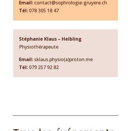
Email:
contact@sophrologie-gruyere.ch
Tél:
078 305 18 47
Stéphanie Klaus – Helbling
Physiothérapeute
Email:
sklaus.physio(a)proton.me
Tél:
079 257 92 82