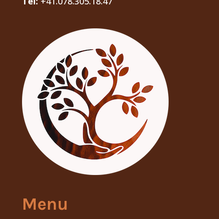
Tél:
+41.078.305.18.47
Menu